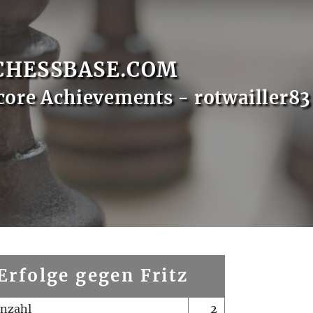
CHESSBASE.COM
core Achievements - rotwailler83
Erfolge gegen Fritz
enzahl
2