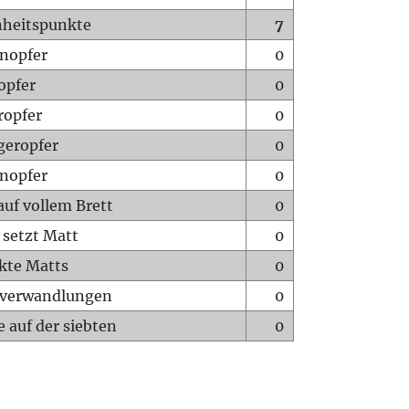
heitspunkte
7
nopfer
0
opfer
0
ropfer
0
geropfer
0
nopfer
0
auf vollem Brett
0
 setzt Matt
0
ckte Matts
0
rverwandlungen
0
 auf der siebten
0