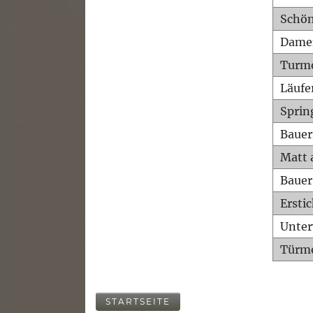
Schön
Dame
Turm
Läufe
Sprin
Bauer
Matt 
Bauer
Ersti
Unte
Türme
STARTSEITE