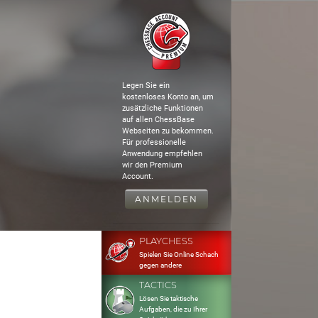
Legen Sie ein
kostenloses Konto an, um
zusätzliche Funktionen
auf allen ChessBase
Webseiten zu bekommen.
Für professionelle
Anwendung empfehlen
wir den Premium
Account.
ANMELDEN
PLAYCHESS
Spielen Sie Online Schach
gegen andere
TACTICS
Lösen Sie taktische
Aufgaben, die zu Ihrer