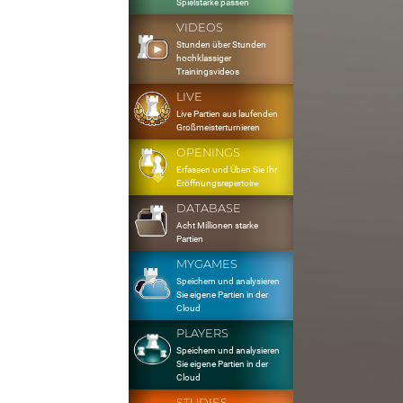
Spielstärke passen
VIDEOS
Stunden über Stunden
hochklassiger
Trainingsvideos
LIVE
Live Partien aus laufenden
Großmeisterturnieren
OPENINGS
Erfassen und Üben Sie Ihr
Eröffnungsrepertoire
DATABASE
Acht Millionen starke
Partien
MYGAMES
Speichern und analysieren
Sie eigene Partien in der
Cloud
PLAYERS
Speichern und analysieren
Sie eigene Partien in der
Cloud
STUDIES