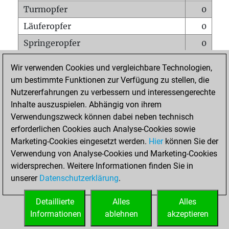
Turmopfer
0
Läuferopfer
0
Springeropfer
0
Bauernopfer
1
Wir verwenden Cookies und vergleichbare Technologien,
Matt auf vollem Brett
0
um bestimmte Funktionen zur Verfügung zu stellen, die
Nutzererfahrungen zu verbessern und interessengerechte
Bauer setzt Matt
0
Inhalte auszuspielen. Abhängig von ihrem
Erstickte Matts
0
Verwendungszweck können dabei neben technisch
Unterverwandlungen
0
erforderlichen Cookies auch Analyse-Cookies sowie
Marketing-Cookies eingesetzt werden.
Hier
können Sie der
Türme auf der siebten
0
Verwendung von Analyse-Cookies und Marketing-Cookies
widersprechen. Weitere Informationen finden Sie in
unserer
Datenschutzerklärung
.
STARTSEITE
Detaillierte
Alles
Alles
Informationen
ablehnen
akzeptieren