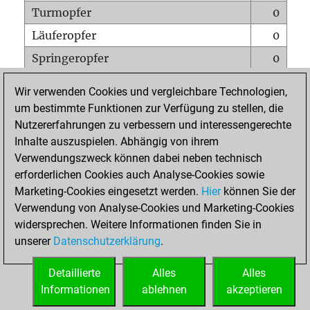
Turmopfer
0
Läuferopfer
0
Springeropfer
0
Bauernopfer
1
Wir verwenden Cookies und vergleichbare Technologien,
Matt auf vollem Brett
0
um bestimmte Funktionen zur Verfügung zu stellen, die
Nutzererfahrungen zu verbessern und interessengerechte
Bauer setzt Matt
0
Inhalte auszuspielen. Abhängig von ihrem
Erstickte Matts
0
Verwendungszweck können dabei neben technisch
Unterverwandlungen
0
erforderlichen Cookies auch Analyse-Cookies sowie
Marketing-Cookies eingesetzt werden.
Hier
können Sie der
Türme auf der siebten
0
Verwendung von Analyse-Cookies und Marketing-Cookies
widersprechen. Weitere Informationen finden Sie in
unserer
Datenschutzerklärung
.
STARTSEITE
Detaillierte
Alles
Alles
Informationen
ablehnen
akzeptieren