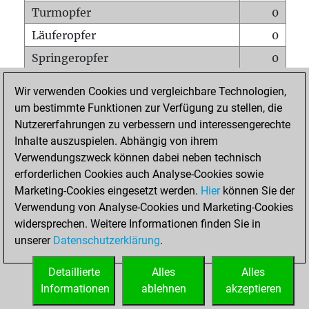
Turmopfer
0
Läuferopfer
0
Springeropfer
0
Bauernopfer
2
Wir verwenden Cookies und vergleichbare Technologien,
Matt auf vollem Brett
0
um bestimmte Funktionen zur Verfügung zu stellen, die
Nutzererfahrungen zu verbessern und interessengerechte
Bauer setzt Matt
0
Inhalte auszuspielen. Abhängig von ihrem
Erstickte Matts
0
Verwendungszweck können dabei neben technisch
Unterverwandlungen
0
erforderlichen Cookies auch Analyse-Cookies sowie
Marketing-Cookies eingesetzt werden.
Hier
können Sie der
Türme auf der siebten
0
Verwendung von Analyse-Cookies und Marketing-Cookies
widersprechen. Weitere Informationen finden Sie in
unserer
Datenschutzerklärung
.
STARTSEITE
Detaillierte
Alles
Alles
Informationen
ablehnen
akzeptieren