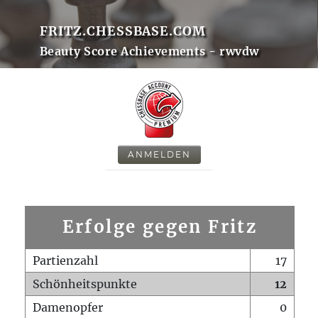
FRITZ.CHESSBASE.COM
Beauty Score Achievements - rwvdw
ANMELDEN
Erfolge gegen Fritz
Partienzahl
17
Schönheitspunkte
12
Damenopfer
0