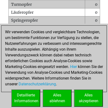
Turmopfer
0
Läuferopfer
0
Springeropfer
0
Bauernopfer
2
Wir verwenden Cookies und vergleichbare Technologien,
Matt auf vollem Brett
0
um bestimmte Funktionen zur Verfügung zu stellen, die
Nutzererfahrungen zu verbessern und interessengerechte
Bauer setzt Matt
0
Inhalte auszuspielen. Abhängig von ihrem
Erstickte Matts
0
Verwendungszweck können dabei neben technisch
Unterverwandlungen
0
erforderlichen Cookies auch Analyse-Cookies sowie
Marketing-Cookies eingesetzt werden.
Hier
können Sie der
Türme auf der siebten
0
Verwendung von Analyse-Cookies und Marketing-Cookies
widersprechen. Weitere Informationen finden Sie in
unserer
Datenschutzerklärung
.
STARTSEITE
Detaillierte
Alles
Alles
Informationen
ablehnen
akzeptieren