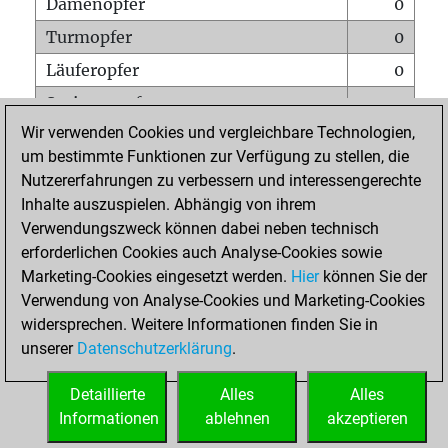
Damenopfer
0
Turmopfer
0
Läuferopfer
0
Springeropfer
1
Wir verwenden Cookies und vergleichbare Technologien,
Bauernopfer
0
um bestimmte Funktionen zur Verfügung zu stellen, die
Matt auf vollem Brett
0
Nutzererfahrungen zu verbessern und interessengerechte
Bauer setzt Matt
0
Inhalte auszuspielen. Abhängig von ihrem
Verwendungszweck können dabei neben technisch
Erstickte Matts
0
erforderlichen Cookies auch Analyse-Cookies sowie
Unterverwandlungen
0
Marketing-Cookies eingesetzt werden.
Hier
können Sie der
Verwendung von Analyse-Cookies und Marketing-Cookies
Türme auf der siebten
0
widersprechen. Weitere Informationen finden Sie in
unserer
Datenschutzerklärung
.
STARTSEITE
Detaillierte
Alles
Alles
Informationen
ablehnen
akzeptieren