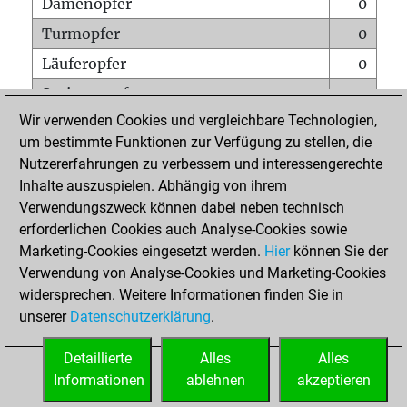
Damenopfer
0
Turmopfer
0
Läuferopfer
0
Springeropfer
0
Wir verwenden Cookies und vergleichbare Technologien,
Bauernopfer
0
um bestimmte Funktionen zur Verfügung zu stellen, die
Matt auf vollem Brett
0
Nutzererfahrungen zu verbessern und interessengerechte
Bauer setzt Matt
0
Inhalte auszuspielen. Abhängig von ihrem
Verwendungszweck können dabei neben technisch
Erstickte Matts
0
erforderlichen Cookies auch Analyse-Cookies sowie
Unterverwandlungen
0
Marketing-Cookies eingesetzt werden.
Hier
können Sie der
Verwendung von Analyse-Cookies und Marketing-Cookies
Türme auf der siebten
0
widersprechen. Weitere Informationen finden Sie in
unserer
Datenschutzerklärung
.
STARTSEITE
Detaillierte
Alles
Alles
Informationen
ablehnen
akzeptieren