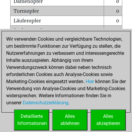
Damenopfer
0
Turmopfer
0
Läuferopfer
0
Springeropfer
0
Wir verwenden Cookies und vergleichbare Technologien,
Bauernopfer
1
um bestimmte Funktionen zur Verfügung zu stellen, die
Matt auf vollem Brett
0
Nutzererfahrungen zu verbessern und interessengerechte
Bauer setzt Matt
0
Inhalte auszuspielen. Abhängig von ihrem
Verwendungszweck können dabei neben technisch
Erstickte Matts
0
erforderlichen Cookies auch Analyse-Cookies sowie
Unterverwandlungen
0
Marketing-Cookies eingesetzt werden.
Hier
können Sie der
Verwendung von Analyse-Cookies und Marketing-Cookies
Türme auf der siebten
0
widersprechen. Weitere Informationen finden Sie in
unserer
Datenschutzerklärung
.
STARTSEITE
Detaillierte
Alles
Alles
Informationen
ablehnen
akzeptieren