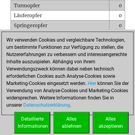
Turmopfer
0
Läuferopfer
0
Springeropfer
0
Bauernopfer
1
Wir verwenden Cookies und vergleichbare Technologien,
Matt auf vollem Brett
0
um bestimmte Funktionen zur Verfügung zu stellen, die
Nutzererfahrungen zu verbessern und interessengerechte
Bauer setzt Matt
0
Inhalte auszuspielen. Abhängig von ihrem
Erstickte Matts
0
Verwendungszweck können dabei neben technisch
Unterverwandlungen
0
erforderlichen Cookies auch Analyse-Cookies sowie
Marketing-Cookies eingesetzt werden.
Hier
können Sie der
Türme auf der siebten
0
Verwendung von Analyse-Cookies und Marketing-Cookies
widersprechen. Weitere Informationen finden Sie in
unserer
Datenschutzerklärung
.
STARTSEITE
Detaillierte
Alles
Alles
Informationen
ablehnen
akzeptieren