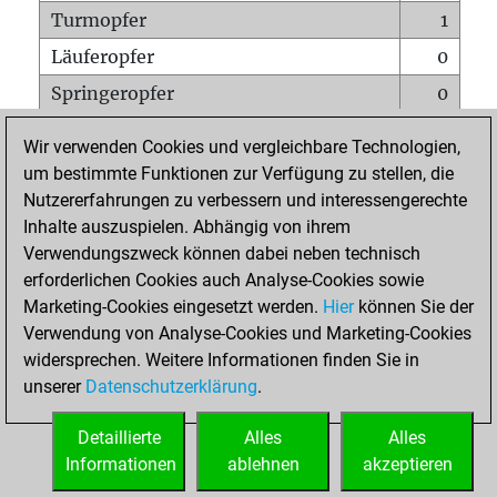
Turmopfer
1
Läuferopfer
0
Springeropfer
0
Bauernopfer
2
Wir verwenden Cookies und vergleichbare Technologien,
Matt auf vollem Brett
0
um bestimmte Funktionen zur Verfügung zu stellen, die
Nutzererfahrungen zu verbessern und interessengerechte
Bauer setzt Matt
0
Inhalte auszuspielen. Abhängig von ihrem
Erstickte Matts
0
Verwendungszweck können dabei neben technisch
Unterverwandlungen
0
erforderlichen Cookies auch Analyse-Cookies sowie
Marketing-Cookies eingesetzt werden.
Hier
können Sie der
Türme auf der siebten
0
Verwendung von Analyse-Cookies und Marketing-Cookies
widersprechen. Weitere Informationen finden Sie in
unserer
Datenschutzerklärung
.
STARTSEITE
Detaillierte
Alles
Alles
Informationen
ablehnen
akzeptieren