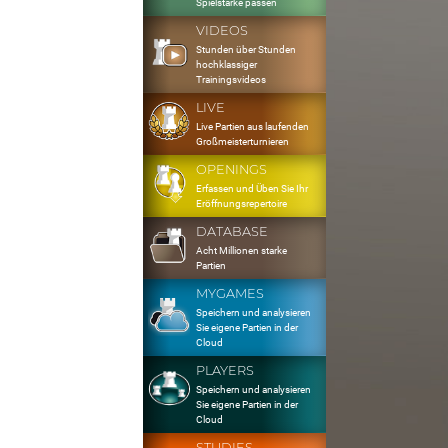
Spielstärke passen
VIDEOS
Stunden über Stunden
hochklassiger
Trainingsvideos
LIVE
Live Partien aus laufenden
Großmeisterturnieren
OPENINGS
Erfassen und Üben Sie Ihr
Eröffnungsrepertoire
DATABASE
Acht Millionen starke
Partien
MYGAMES
Speichern und analysieren
Sie eigene Partien in der
Cloud
PLAYERS
Speichern und analysieren
Sie eigene Partien in der
Cloud
STUDIES