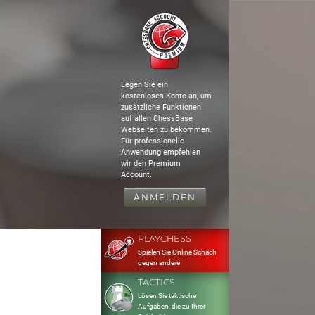
Legen Sie ein
kostenloses Konto an, um
zusätzliche Funktionen
auf allen ChessBase
Webseiten zu bekommen.
Für professionelle
Anwendung empfehlen
wir den Premium
Account.
ANMELDEN
PLAYCHESS
Spielen Sie Online Schach
gegen andere
TACTICS
Lösen Sie taktische
Aufgaben, die zu Ihrer