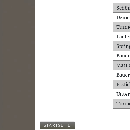
Schön
Dame
Turm
Läufe
Sprin
Bauer
Matt 
Bauer
Ersti
Unte
Türme
STARTSEITE