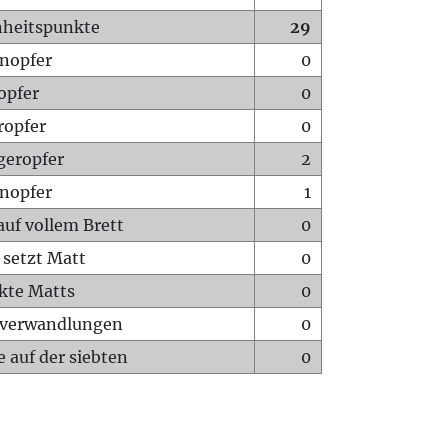
heitspunkte
29
nopfer
0
opfer
0
ropfer
0
geropfer
2
nopfer
1
auf vollem Brett
0
 setzt Matt
0
ckte Matts
0
rverwandlungen
0
 auf der siebten
0