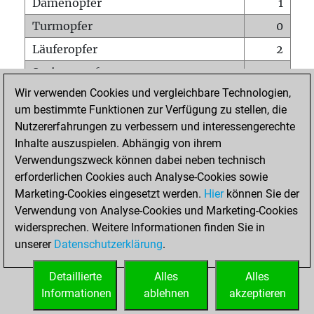
Damenopfer
1
Turmopfer
0
Läuferopfer
2
Springeropfer
2
Wir verwenden Cookies und vergleichbare Technologien,
Bauernopfer
2
um bestimmte Funktionen zur Verfügung zu stellen, die
Matt auf vollem Brett
0
Nutzererfahrungen zu verbessern und interessengerechte
Bauer setzt Matt
0
Inhalte auszuspielen. Abhängig von ihrem
Verwendungszweck können dabei neben technisch
Erstickte Matts
0
erforderlichen Cookies auch Analyse-Cookies sowie
Unterverwandlungen
0
Marketing-Cookies eingesetzt werden.
Hier
können Sie der
Verwendung von Analyse-Cookies und Marketing-Cookies
Türme auf der siebten
0
widersprechen. Weitere Informationen finden Sie in
unserer
Datenschutzerklärung
.
STARTSEITE
Detaillierte
Alles
Alles
Informationen
ablehnen
akzeptieren