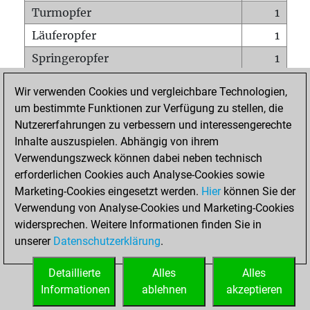
Turmopfer
1
Läuferopfer
1
Springeropfer
1
Bauernopfer
1
Wir verwenden Cookies und vergleichbare Technologien,
Matt auf vollem Brett
0
um bestimmte Funktionen zur Verfügung zu stellen, die
Nutzererfahrungen zu verbessern und interessengerechte
Bauer setzt Matt
0
Inhalte auszuspielen. Abhängig von ihrem
Erstickte Matts
0
Verwendungszweck können dabei neben technisch
Unterverwandlungen
0
erforderlichen Cookies auch Analyse-Cookies sowie
Marketing-Cookies eingesetzt werden.
Hier
können Sie der
Türme auf der siebten
0
Verwendung von Analyse-Cookies und Marketing-Cookies
widersprechen. Weitere Informationen finden Sie in
unserer
Datenschutzerklärung
.
STARTSEITE
Detaillierte
Alles
Alles
Informationen
ablehnen
akzeptieren