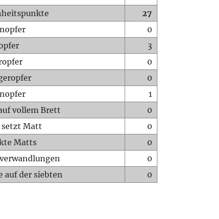
heitspunkte
27
nopfer
0
opfer
3
ropfer
0
geropfer
0
nopfer
1
auf vollem Brett
0
 setzt Matt
0
ckte Matts
0
rverwandlungen
0
 auf der siebten
0