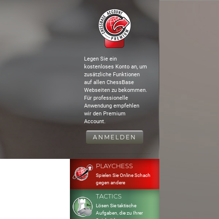
Legen Sie ein
kostenloses Konto an, um
zusätzliche Funktionen
auf allen ChessBase
Webseiten zu bekommen.
Für professionelle
Anwendung empfehlen
wir den Premium
Account.
ANMELDEN
PLAYCHESS
Spielen Sie Online Schach
gegen andere
TACTICS
Lösen Sie taktische
Aufgaben, die zu Ihrer