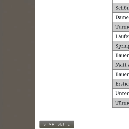
Schön
Dame
Turm
Läufe
Sprin
Bauer
Matt 
Bauer
Ersti
Unte
Türme
STARTSEITE