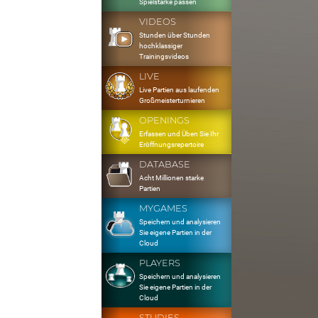
Spielstärke passen
VIDEOS
Stunden über Stunden
hochklassiger
Trainingsvideos
LIVE
Live Partien aus laufenden
Großmeisterturnieren
OPENINGS
Erfassen und Üben Sie Ihr
Eröffnungsrepertoire
DATABASE
Acht Millionen starke
Partien
MYGAMES
Speichern und analysieren
Sie eigene Partien in der
Cloud
PLAYERS
Speichern und analysieren
Sie eigene Partien in der
Cloud
STUDIES