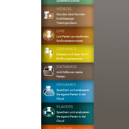
Spielstärke passen
VIDEOS
Stunden über Stunden
hochklassiger
Trainingsvideos
LIVE
Live Partien aus laufenden
Großmeisterturnieren
OPENINGS
Erfassen und Üben Sie Ihr
Eröffnungsrepertoire
DATABASE
Acht Millionen starke
Partien
MYGAMES
Speichern und analysieren
Sie eigene Partien in der
Cloud
PLAYERS
Speichern und analysieren
Sie eigene Partien in der
Cloud
STUDIES