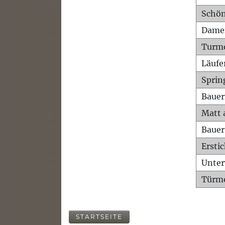
Schön
Dame
Turm
Läufe
Sprin
Bauer
Matt 
Bauer
Ersti
Unte
Türme
STARTSEITE