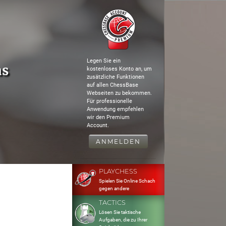
Legen Sie ein
as
kostenloses Konto an, um
zusätzliche Funktionen
auf allen ChessBase
Webseiten zu bekommen.
Für professionelle
Anwendung empfehlen
wir den Premium
Account.
ANMELDEN
PLAYCHESS
Spielen Sie Online Schach
gegen andere
TACTICS
Lösen Sie taktische
Aufgaben, die zu Ihrer