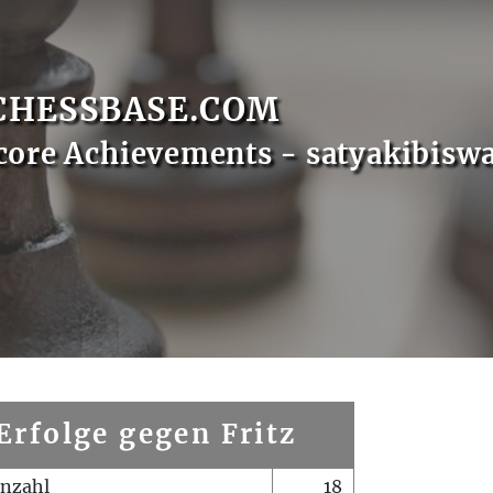
CHESSBASE.COM
core Achievements - satyakibisw
Erfolge gegen Fritz
enzahl
18