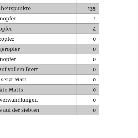
heitspunkte
135
nopfer
1
opfer
4
ropfer
0
geropfer
0
nopfer
0
auf vollem Brett
0
 setzt Matt
0
ckte Matts
0
rverwandlungen
0
 auf der siebten
0