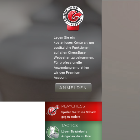
Legen Sie ein
kostenloses Konto an, um
zusätzliche Funktionen
auf allen ChessBase
Webseiten zu bekommen.
Für professionelle
Anwendung empfehlen
wir den Premium
Account.
ANMELDEN
PLAYCHESS
Spielen Sie Online Schach
gegen andere
TACTICS
Lösen Sie taktische
Aufgaben, die zu Ihrer