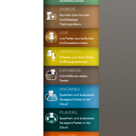
Spielstärke passen
VIDEOS
Stunden über Stunden
hochklassiger
Trainingsvideos
LIVE
Live Partien aus laufenden
Großmeisterturnieren
OPENINGS
Erfassen und Üben Sie Ihr
Eröffnungsrepertoire
DATABASE
Acht Millionen starke
Partien
MYGAMES
Speichern und analysieren
Sie eigene Partien in der
Cloud
PLAYERS
Speichern und analysieren
Sie eigene Partien in der
Cloud
STUDIES