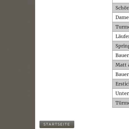
Schön
Dame
Turm
Läufe
Sprin
Bauer
Matt 
Bauer
Ersti
Unte
Türme
STARTSEITE