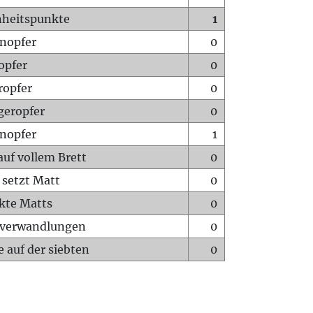
heitspunkte
1
nopfer
0
opfer
0
ropfer
0
geropfer
0
nopfer
1
auf vollem Brett
0
 setzt Matt
0
ckte Matts
0
rverwandlungen
0
 auf der siebten
0