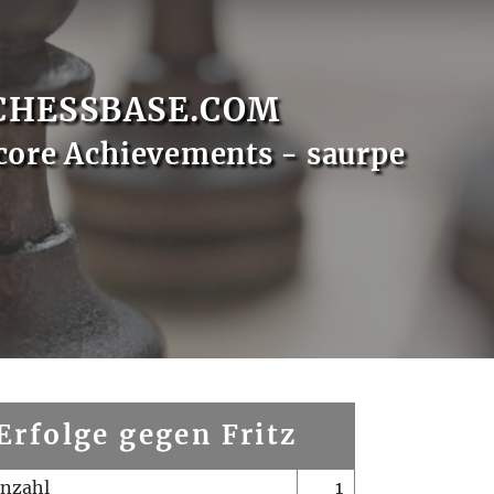
CHESSBASE.COM
core Achievements - saurpe
Erfolge gegen Fritz
enzahl
1