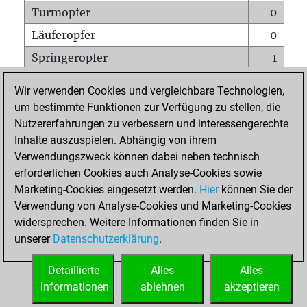
Turmopfer
0
Läuferopfer
0
Springeropfer
1
Bauernopfer
0
Wir verwenden Cookies und vergleichbare Technologien,
Matt auf vollem Brett
0
um bestimmte Funktionen zur Verfügung zu stellen, die
Nutzererfahrungen zu verbessern und interessengerechte
Bauer setzt Matt
0
Inhalte auszuspielen. Abhängig von ihrem
Erstickte Matts
0
Verwendungszweck können dabei neben technisch
Unterverwandlungen
0
erforderlichen Cookies auch Analyse-Cookies sowie
Marketing-Cookies eingesetzt werden.
Hier
können Sie der
Türme auf der siebten
0
Verwendung von Analyse-Cookies und Marketing-Cookies
widersprechen. Weitere Informationen finden Sie in
unserer
Datenschutzerklärung
.
STARTSEITE
Detaillierte
Alles
Alles
Informationen
ablehnen
akzeptieren