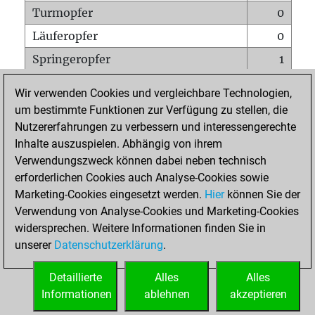
Turmopfer
0
Läuferopfer
0
Springeropfer
1
Bauernopfer
0
Wir verwenden Cookies und vergleichbare Technologien,
Matt auf vollem Brett
0
um bestimmte Funktionen zur Verfügung zu stellen, die
Nutzererfahrungen zu verbessern und interessengerechte
Bauer setzt Matt
0
Inhalte auszuspielen. Abhängig von ihrem
Erstickte Matts
0
Verwendungszweck können dabei neben technisch
Unterverwandlungen
0
erforderlichen Cookies auch Analyse-Cookies sowie
Marketing-Cookies eingesetzt werden.
Hier
können Sie der
Türme auf der siebten
0
Verwendung von Analyse-Cookies und Marketing-Cookies
widersprechen. Weitere Informationen finden Sie in
unserer
Datenschutzerklärung
.
STARTSEITE
Detaillierte
Alles
Alles
Informationen
ablehnen
akzeptieren