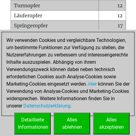
Turmopfer
12
Läuferopfer
12
Springeropfer
17
Bauernopfer
43
Wir verwenden Cookies und vergleichbare Technologien,
Matt auf vollem Brett
0
um bestimmte Funktionen zur Verfügung zu stellen, die
Nutzererfahrungen zu verbessern und interessengerechte
Bauer setzt Matt
0
Inhalte auszuspielen. Abhängig von ihrem
Erstickte Matts
0
Verwendungszweck können dabei neben technisch
Unterverwandlungen
0
erforderlichen Cookies auch Analyse-Cookies sowie
Marketing-Cookies eingesetzt werden.
Hier
können Sie der
Türme auf der siebten
1
Verwendung von Analyse-Cookies und Marketing-Cookies
widersprechen. Weitere Informationen finden Sie in
unserer
Datenschutzerklärung
.
STARTSEITE
Detaillierte
Alles
Alles
Informationen
ablehnen
akzeptieren