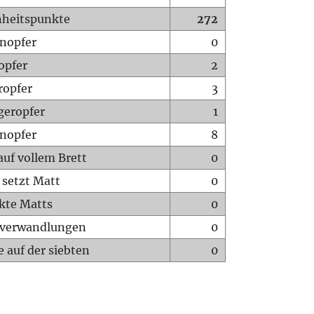
heitspunkte
272
nopfer
0
opfer
2
ropfer
3
geropfer
1
nopfer
8
auf vollem Brett
0
 setzt Matt
0
ckte Matts
0
rverwandlungen
0
 auf der siebten
0