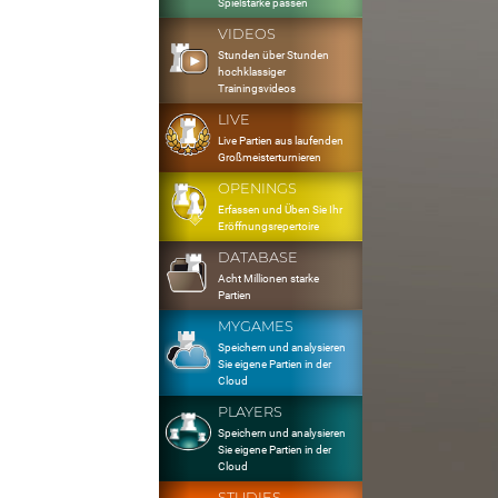
Spielstärke passen
VIDEOS
Stunden über Stunden
hochklassiger
Trainingsvideos
LIVE
Live Partien aus laufenden
Großmeisterturnieren
OPENINGS
Erfassen und Üben Sie Ihr
Eröffnungsrepertoire
DATABASE
Acht Millionen starke
Partien
MYGAMES
Speichern und analysieren
Sie eigene Partien in der
Cloud
PLAYERS
Speichern und analysieren
Sie eigene Partien in der
Cloud
STUDIES