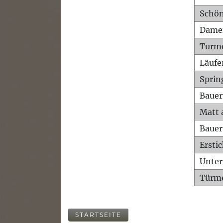
Schön
Dame
Turm
Läufe
Sprin
Bauer
Matt 
Bauer
Ersti
Unte
Türme
STARTSEITE