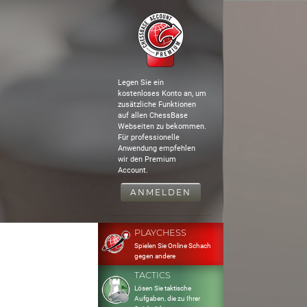
Legen Sie ein
kostenloses Konto an, um
zusätzliche Funktionen
auf allen ChessBase
Webseiten zu bekommen.
Für professionelle
Anwendung empfehlen
wir den Premium
Account.
ANMELDEN
PLAYCHESS
Spielen Sie Online Schach
gegen andere
TACTICS
Lösen Sie taktische
Aufgaben, die zu Ihrer