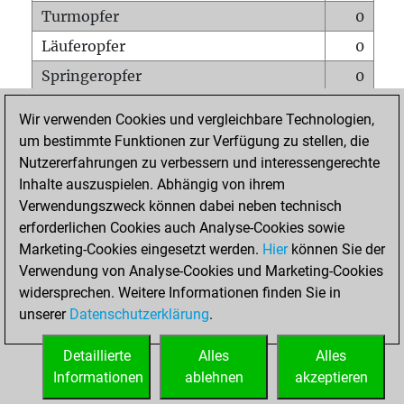
Turmopfer
0
Läuferopfer
0
Springeropfer
0
Bauernopfer
0
Wir verwenden Cookies und vergleichbare Technologien,
Matt auf vollem Brett
0
um bestimmte Funktionen zur Verfügung zu stellen, die
Nutzererfahrungen zu verbessern und interessengerechte
Bauer setzt Matt
0
Inhalte auszuspielen. Abhängig von ihrem
Erstickte Matts
0
Verwendungszweck können dabei neben technisch
Unterverwandlungen
0
erforderlichen Cookies auch Analyse-Cookies sowie
Marketing-Cookies eingesetzt werden.
Hier
können Sie der
Türme auf der siebten
0
Verwendung von Analyse-Cookies und Marketing-Cookies
widersprechen. Weitere Informationen finden Sie in
unserer
Datenschutzerklärung
.
STARTSEITE
Detaillierte
Alles
Alles
Informationen
ablehnen
akzeptieren