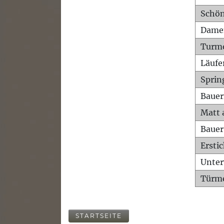
Schön
Dame
Turm
Läufe
Sprin
Bauer
Matt 
Bauer
Ersti
Unte
Türme
STARTSEITE