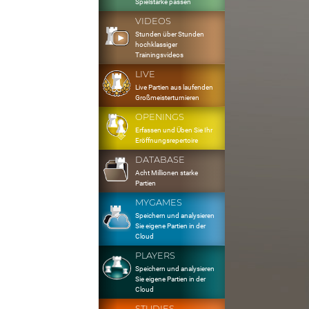
Spielstärke passen
VIDEOS
Stunden über Stunden
hochklassiger
Trainingsvideos
LIVE
Live Partien aus laufenden
Großmeisterturnieren
OPENINGS
Erfassen und Üben Sie Ihr
Eröffnungsrepertoire
DATABASE
Acht Millionen starke
Partien
MYGAMES
Speichern und analysieren
Sie eigene Partien in der
Cloud
PLAYERS
Speichern und analysieren
Sie eigene Partien in der
Cloud
STUDIES