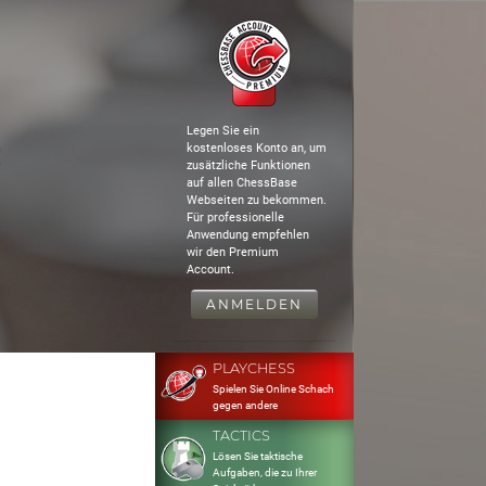
Legen Sie ein
kostenloses Konto an, um
zusätzliche Funktionen
auf allen ChessBase
Webseiten zu bekommen.
Für professionelle
Anwendung empfehlen
wir den Premium
Account.
ANMELDEN
PLAYCHESS
Spielen Sie Online Schach
gegen andere
TACTICS
Lösen Sie taktische
Aufgaben, die zu Ihrer