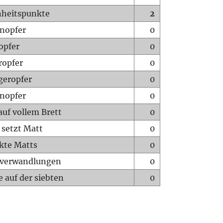
heitspunkte
2
nopfer
0
opfer
0
ropfer
0
geropfer
0
nopfer
0
auf vollem Brett
0
 setzt Matt
0
ckte Matts
0
rverwandlungen
0
 auf der siebten
0