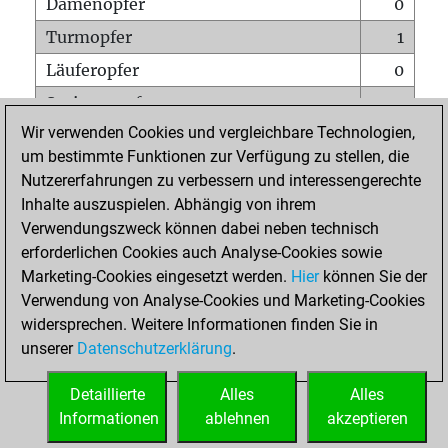
Damenopfer
0
Turmopfer
1
Läuferopfer
0
Springeropfer
0
Wir verwenden Cookies und vergleichbare Technologien,
Bauernopfer
0
um bestimmte Funktionen zur Verfügung zu stellen, die
Matt auf vollem Brett
0
Nutzererfahrungen zu verbessern und interessengerechte
Bauer setzt Matt
0
Inhalte auszuspielen. Abhängig von ihrem
Verwendungszweck können dabei neben technisch
Erstickte Matts
0
erforderlichen Cookies auch Analyse-Cookies sowie
Unterverwandlungen
0
Marketing-Cookies eingesetzt werden.
Hier
können Sie der
Verwendung von Analyse-Cookies und Marketing-Cookies
Türme auf der siebten
0
widersprechen. Weitere Informationen finden Sie in
unserer
Datenschutzerklärung
.
STARTSEITE
Detaillierte
Alles
Alles
Informationen
ablehnen
akzeptieren