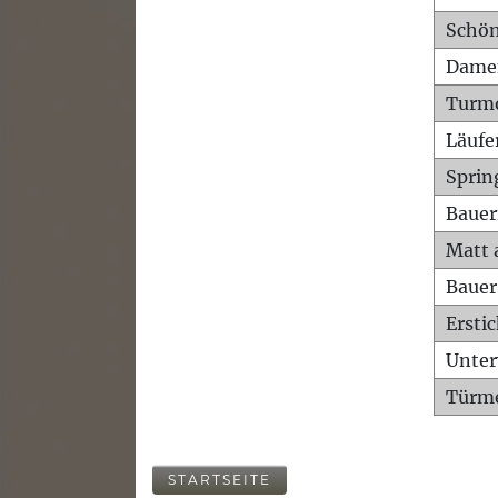
Schön
Dame
Turm
Läufe
Sprin
Bauer
Matt 
Bauer
Ersti
Unte
Türme
STARTSEITE