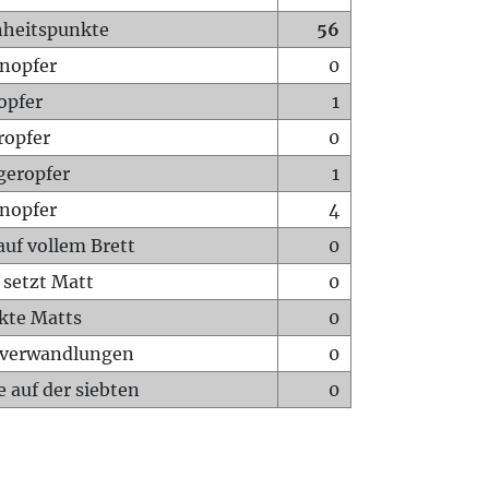
heitspunkte
56
nopfer
0
opfer
1
ropfer
0
geropfer
1
nopfer
4
auf vollem Brett
0
 setzt Matt
0
ckte Matts
0
rverwandlungen
0
 auf der siebten
0