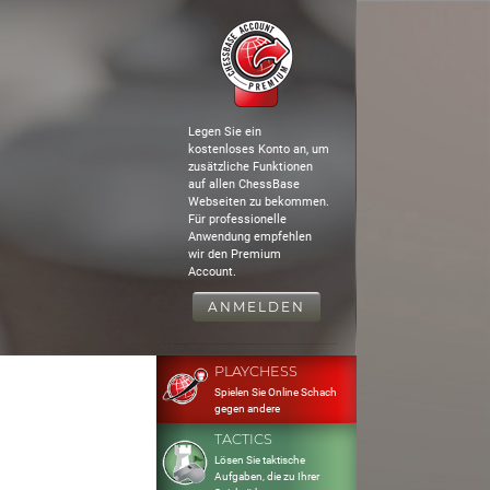
Legen Sie ein
kostenloses Konto an, um
zusätzliche Funktionen
auf allen ChessBase
Webseiten zu bekommen.
Für professionelle
Anwendung empfehlen
wir den Premium
Account.
ANMELDEN
PLAYCHESS
Spielen Sie Online Schach
gegen andere
TACTICS
Lösen Sie taktische
Aufgaben, die zu Ihrer