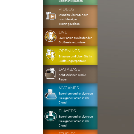
Spielstärke passen
VIDEOS
Stunden über Stunden
hochklassiger
Trainingsvideos
LIVE
Live Partien aus laufenden
Großmeisterturnieren
OPENINGS
Erfassen und Üben Sie Ihr
Eröffnungsrepertoire
DATABASE
Acht Millionen starke
Partien
MYGAMES
Speichern und analysieren
Sie eigene Partien in der
Cloud
PLAYERS
Speichern und analysieren
Sie eigene Partien in der
Cloud
STUDIES