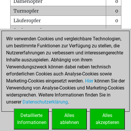
Damenopfer
0
Turmopfer
0
Läuferopfer
0
Springeropfer
1
Wir verwenden Cookies und vergleichbare Technologien,
Bauernopfer
0
um bestimmte Funktionen zur Verfügung zu stellen, die
Matt auf vollem Brett
0
Nutzererfahrungen zu verbessern und interessengerechte
Bauer setzt Matt
0
Inhalte auszuspielen. Abhängig von ihrem
Verwendungszweck können dabei neben technisch
Erstickte Matts
0
erforderlichen Cookies auch Analyse-Cookies sowie
Unterverwandlungen
0
Marketing-Cookies eingesetzt werden.
Hier
können Sie der
Verwendung von Analyse-Cookies und Marketing-Cookies
Türme auf der siebten
0
widersprechen. Weitere Informationen finden Sie in
unserer
Datenschutzerklärung
.
STARTSEITE
Detaillierte
Alles
Alles
Informationen
ablehnen
akzeptieren