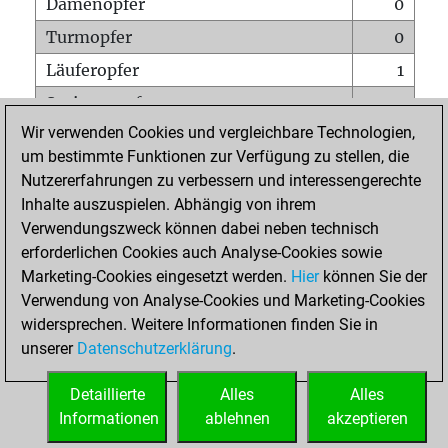
Damenopfer
0
Turmopfer
0
Läuferopfer
1
Springeropfer
0
Wir verwenden Cookies und vergleichbare Technologien,
Bauernopfer
1
um bestimmte Funktionen zur Verfügung zu stellen, die
Matt auf vollem Brett
0
Nutzererfahrungen zu verbessern und interessengerechte
Bauer setzt Matt
0
Inhalte auszuspielen. Abhängig von ihrem
Verwendungszweck können dabei neben technisch
Erstickte Matts
0
erforderlichen Cookies auch Analyse-Cookies sowie
Unterverwandlungen
0
Marketing-Cookies eingesetzt werden.
Hier
können Sie der
Verwendung von Analyse-Cookies und Marketing-Cookies
Türme auf der siebten
0
widersprechen. Weitere Informationen finden Sie in
unserer
Datenschutzerklärung
.
STARTSEITE
Detaillierte
Alles
Alles
Informationen
ablehnen
akzeptieren