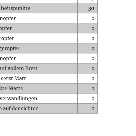
heitspunkte
30
nopfer
0
opfer
0
ropfer
0
geropfer
0
nopfer
0
auf vollem Brett
0
 setzt Matt
0
ckte Matts
0
rverwandlungen
0
 auf der siebten
0