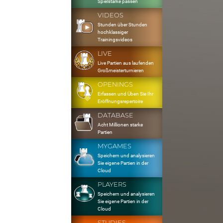
Spielstärke passen
VIDEOS
Stunden über Stunden
hochklassiger
Trainingsvideos
LIVE
Live Partien aus laufenden
Großmeisterturnieren
OPENINGS
Erfassen und Üben Sie Ihr
Eröffnungsrepertoire
DATABASE
Acht Millionen starke
Partien
MYGAMES
Speichern und analysieren
Sie eigene Partien in der
Cloud
PLAYERS
Speichern und analysieren
Sie eigene Partien in der
Cloud
STUDIES