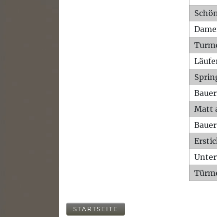
Schön
Dame
Turm
Läufe
Sprin
Bauer
Matt 
Bauer
Ersti
Unte
Türme
STARTSEITE