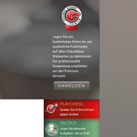
Legen Sie ein
kostenloses Konto an, um
zusätzliche Funktionen
auf allen ChessBase
Webseiten zu bekommen.
Für professionelle
Anwendung empfehlen
wir den Premium
Account.
ANMELDEN
PLAYCHESS
Spielen Sie Online Schach
gegen andere
TACTICS
Lösen Sie taktische
Aufgaben, die zu Ihrer