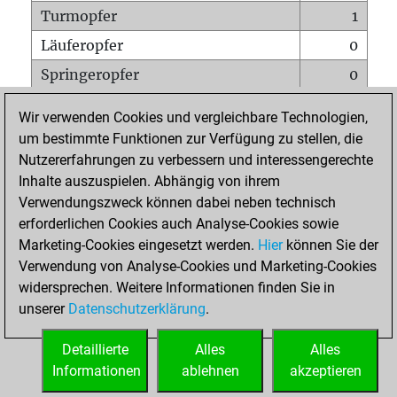
Turmopfer
1
Läuferopfer
0
Springeropfer
0
Bauernopfer
1
Wir verwenden Cookies und vergleichbare Technologien,
Matt auf vollem Brett
0
um bestimmte Funktionen zur Verfügung zu stellen, die
Nutzererfahrungen zu verbessern und interessengerechte
Bauer setzt Matt
0
Inhalte auszuspielen. Abhängig von ihrem
Erstickte Matts
0
Verwendungszweck können dabei neben technisch
Unterverwandlungen
0
erforderlichen Cookies auch Analyse-Cookies sowie
Marketing-Cookies eingesetzt werden.
Hier
können Sie der
Türme auf der siebten
0
Verwendung von Analyse-Cookies und Marketing-Cookies
widersprechen. Weitere Informationen finden Sie in
unserer
Datenschutzerklärung
.
STARTSEITE
Detaillierte
Alles
Alles
Informationen
ablehnen
akzeptieren