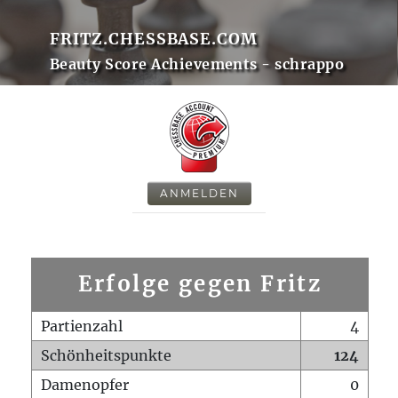
FRITZ.CHESSBASE.COM
Beauty Score Achievements - schrappo
ANMELDEN
Erfolge gegen Fritz
Partienzahl
4
Schönheitspunkte
124
Damenopfer
0