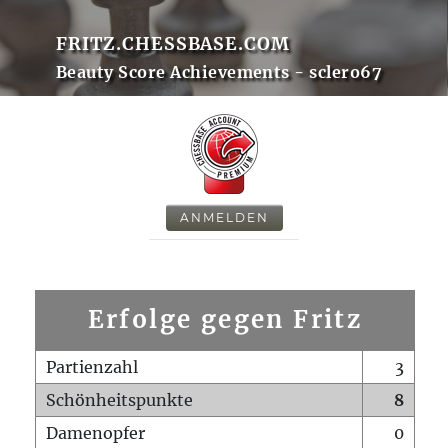
FRITZ.CHESSBASE.COM
Beauty Score Achievements - sclero67
ANMELDEN
Erfolge gegen Fritz
Partienzahl
3
Schönheitspunkte
8
Damenopfer
0