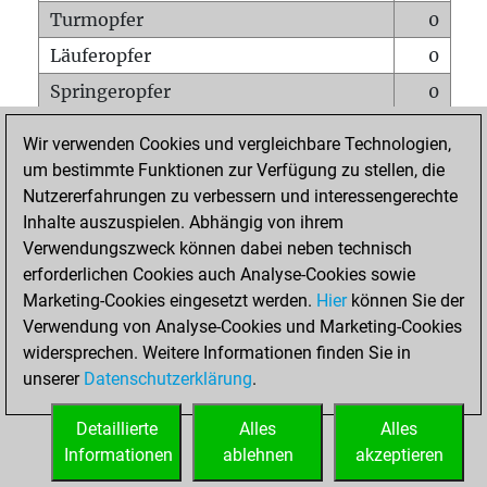
Turmopfer
0
Läuferopfer
0
Springeropfer
0
Bauernopfer
2
Wir verwenden Cookies und vergleichbare Technologien,
Matt auf vollem Brett
0
um bestimmte Funktionen zur Verfügung zu stellen, die
Nutzererfahrungen zu verbessern und interessengerechte
Bauer setzt Matt
0
Inhalte auszuspielen. Abhängig von ihrem
Erstickte Matts
0
Verwendungszweck können dabei neben technisch
Unterverwandlungen
0
erforderlichen Cookies auch Analyse-Cookies sowie
Marketing-Cookies eingesetzt werden.
Hier
können Sie der
Türme auf der siebten
0
Verwendung von Analyse-Cookies und Marketing-Cookies
widersprechen. Weitere Informationen finden Sie in
unserer
Datenschutzerklärung
.
STARTSEITE
Detaillierte
Alles
Alles
Informationen
ablehnen
akzeptieren