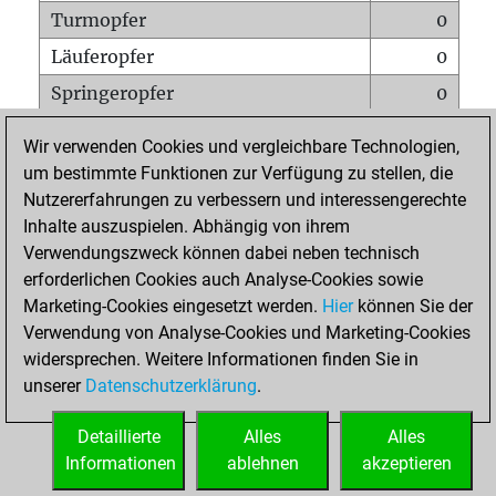
Turmopfer
0
Läuferopfer
0
Springeropfer
0
Bauernopfer
0
Wir verwenden Cookies und vergleichbare Technologien,
Matt auf vollem Brett
0
um bestimmte Funktionen zur Verfügung zu stellen, die
Nutzererfahrungen zu verbessern und interessengerechte
Bauer setzt Matt
0
Inhalte auszuspielen. Abhängig von ihrem
Erstickte Matts
0
Verwendungszweck können dabei neben technisch
Unterverwandlungen
0
erforderlichen Cookies auch Analyse-Cookies sowie
Marketing-Cookies eingesetzt werden.
Hier
können Sie der
Türme auf der siebten
0
Verwendung von Analyse-Cookies und Marketing-Cookies
widersprechen. Weitere Informationen finden Sie in
unserer
Datenschutzerklärung
.
STARTSEITE
Detaillierte
Alles
Alles
Informationen
ablehnen
akzeptieren