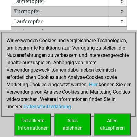
Damenopfer
0
Turmopfer
0
Läuferopfer
0
Springeropfer
0
Wir verwenden Cookies und vergleichbare Technologien,
Bauernopfer
1
um bestimmte Funktionen zur Verfügung zu stellen, die
Matt auf vollem Brett
0
Nutzererfahrungen zu verbessern und interessengerechte
Bauer setzt Matt
0
Inhalte auszuspielen. Abhängig von ihrem
Verwendungszweck können dabei neben technisch
Erstickte Matts
0
erforderlichen Cookies auch Analyse-Cookies sowie
Unterverwandlungen
0
Marketing-Cookies eingesetzt werden.
Hier
können Sie der
Verwendung von Analyse-Cookies und Marketing-Cookies
Türme auf der siebten
0
widersprechen. Weitere Informationen finden Sie in
unserer
Datenschutzerklärung
.
STARTSEITE
Detaillierte
Alles
Alles
Informationen
ablehnen
akzeptieren