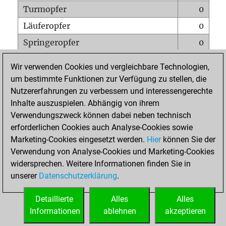
Turmopfer
0
Läuferopfer
0
Springeropfer
0
Bauernopfer
2
Wir verwenden Cookies und vergleichbare Technologien,
Matt auf vollem Brett
0
um bestimmte Funktionen zur Verfügung zu stellen, die
Nutzererfahrungen zu verbessern und interessengerechte
Bauer setzt Matt
0
Inhalte auszuspielen. Abhängig von ihrem
Erstickte Matts
0
Verwendungszweck können dabei neben technisch
Unterverwandlungen
0
erforderlichen Cookies auch Analyse-Cookies sowie
Marketing-Cookies eingesetzt werden.
Hier
können Sie der
Türme auf der siebten
0
Verwendung von Analyse-Cookies und Marketing-Cookies
widersprechen. Weitere Informationen finden Sie in
unserer
Datenschutzerklärung
.
STARTSEITE
Detaillierte
Alles
Alles
Informationen
ablehnen
akzeptieren