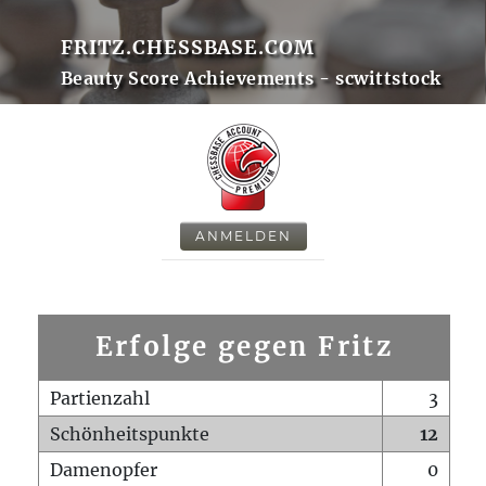
FRITZ.CHESSBASE.COM
Beauty Score Achievements - scwittstock
ANMELDEN
Erfolge gegen Fritz
Partienzahl
3
Schönheitspunkte
12
Damenopfer
0