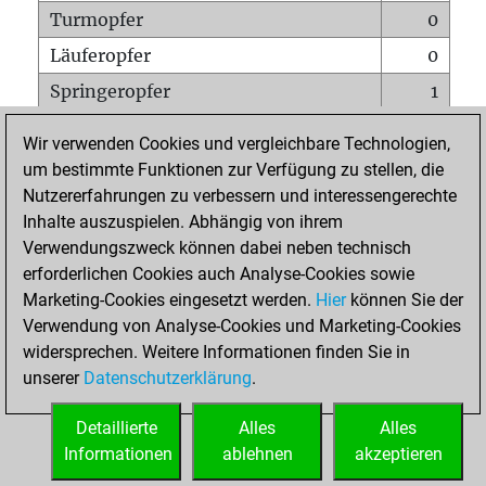
Turmopfer
0
Läuferopfer
0
Springeropfer
1
Bauernopfer
0
Wir verwenden Cookies und vergleichbare Technologien,
Matt auf vollem Brett
0
um bestimmte Funktionen zur Verfügung zu stellen, die
Nutzererfahrungen zu verbessern und interessengerechte
Bauer setzt Matt
0
Inhalte auszuspielen. Abhängig von ihrem
Erstickte Matts
0
Verwendungszweck können dabei neben technisch
Unterverwandlungen
0
erforderlichen Cookies auch Analyse-Cookies sowie
Marketing-Cookies eingesetzt werden.
Hier
können Sie der
Türme auf der siebten
0
Verwendung von Analyse-Cookies und Marketing-Cookies
widersprechen. Weitere Informationen finden Sie in
unserer
Datenschutzerklärung
.
STARTSEITE
Detaillierte
Alles
Alles
Informationen
ablehnen
akzeptieren