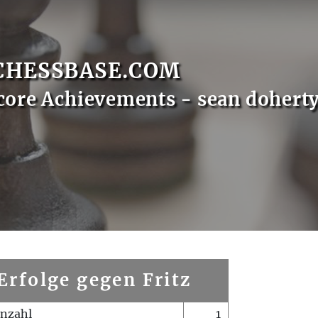
CHESSBASE.COM
core Achievements - sean dohert
Erfolge gegen Fritz
enzahl
1