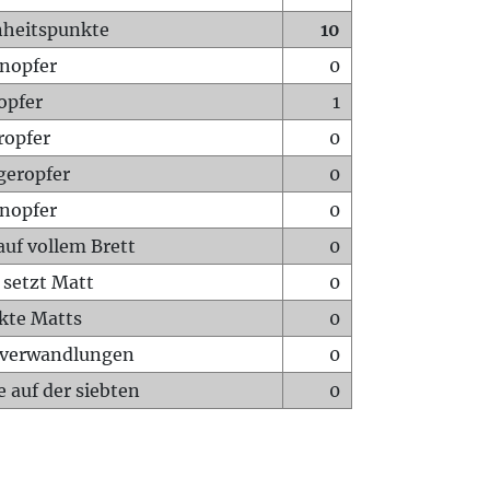
heitspunkte
10
nopfer
0
opfer
1
ropfer
0
geropfer
0
nopfer
0
auf vollem Brett
0
 setzt Matt
0
ckte Matts
0
rverwandlungen
0
 auf der siebten
0