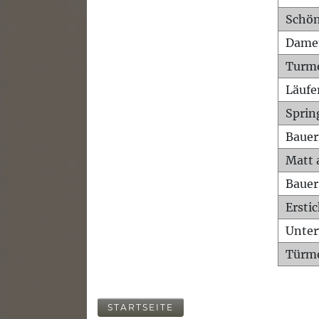
Schön
Dame
Turm
Läufe
Sprin
Bauer
Matt 
Bauer
Ersti
Unte
Türme
STARTSEITE