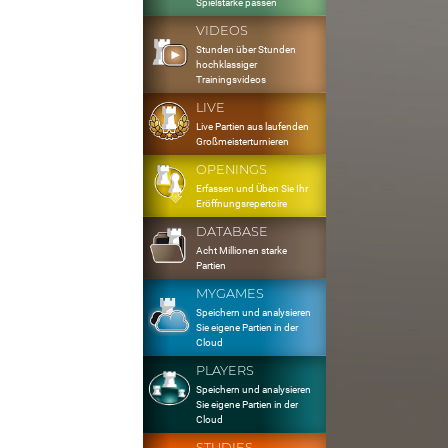
Spielstärke passen
VIDEOS
Stunden über Stunden
hochklassiger
Trainingsvideos
LIVE
Live Partien aus laufenden
Großmeisterturnieren
OPENINGS
Erfassen und Üben Sie Ihr
Eröffnungsrepertoire
DATABASE
Acht Millionen starke
Partien
MYGAMES
Speichern und analysieren
Sie eigene Partien in der
Cloud
PLAYERS
Speichern und analysieren
Sie eigene Partien in der
Cloud
STUDIES