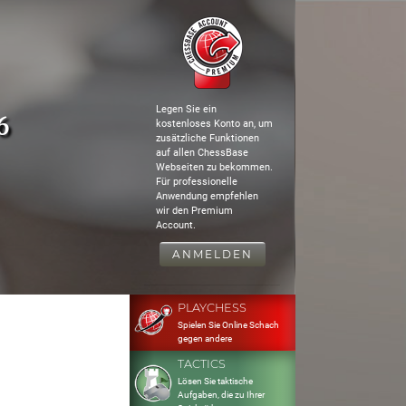
Legen Sie ein
6
kostenloses Konto an, um
zusätzliche Funktionen
auf allen ChessBase
Webseiten zu bekommen.
Für professionelle
Anwendung empfehlen
wir den Premium
Account.
ANMELDEN
PLAYCHESS
Spielen Sie Online Schach
gegen andere
TACTICS
Lösen Sie taktische
Aufgaben, die zu Ihrer