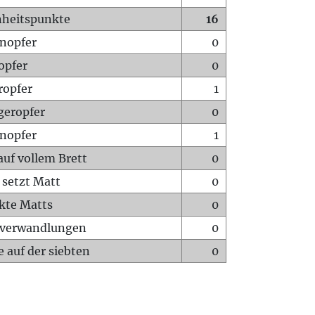
heitspunkte
16
nopfer
0
opfer
0
ropfer
1
geropfer
0
nopfer
1
auf vollem Brett
0
 setzt Matt
0
ckte Matts
0
rverwandlungen
0
 auf der siebten
0