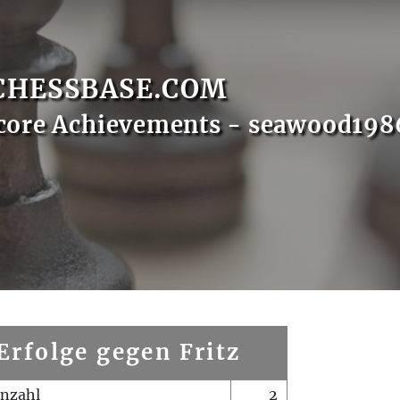
CHESSBASE.COM
core Achievements - seawood198
Erfolge gegen Fritz
enzahl
2