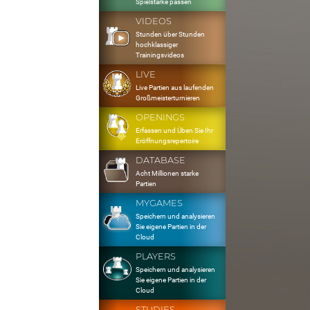
Spielstärke passen
VIDEOS
Stunden über Stunden
hochklassiger
Trainingsvideos
LIVE
Live Partien aus laufenden
Großmeisterturnieren
OPENINGS
Erfassen und Üben Sie Ihr
Eröffnungsrepertoire
DATABASE
Acht Millionen starke
Partien
MYGAMES
Speichern und analysieren
Sie eigene Partien in der
Cloud
PLAYERS
Speichern und analysieren
Sie eigene Partien in der
Cloud
STUDIES