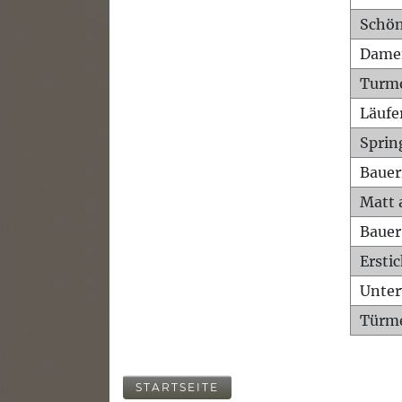
Schön
Dame
Turm
Läufe
Sprin
Bauer
Matt 
Bauer
Ersti
Unte
Türme
STARTSEITE