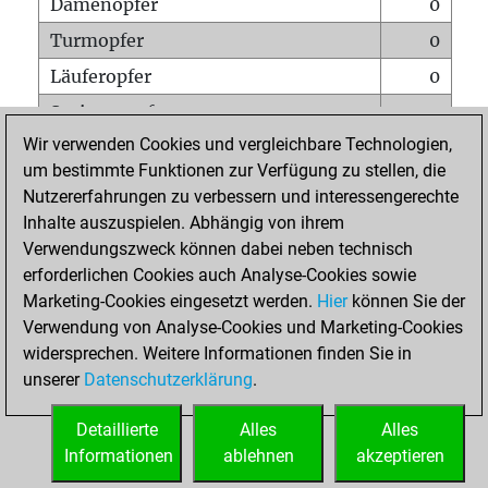
Damenopfer
0
Turmopfer
0
Läuferopfer
0
Springeropfer
0
Wir verwenden Cookies und vergleichbare Technologien,
Bauernopfer
1
um bestimmte Funktionen zur Verfügung zu stellen, die
Matt auf vollem Brett
0
Nutzererfahrungen zu verbessern und interessengerechte
Bauer setzt Matt
0
Inhalte auszuspielen. Abhängig von ihrem
Verwendungszweck können dabei neben technisch
Erstickte Matts
0
erforderlichen Cookies auch Analyse-Cookies sowie
Unterverwandlungen
0
Marketing-Cookies eingesetzt werden.
Hier
können Sie der
Verwendung von Analyse-Cookies und Marketing-Cookies
Türme auf der siebten
0
widersprechen. Weitere Informationen finden Sie in
unserer
Datenschutzerklärung
.
STARTSEITE
Detaillierte
Alles
Alles
Informationen
ablehnen
akzeptieren