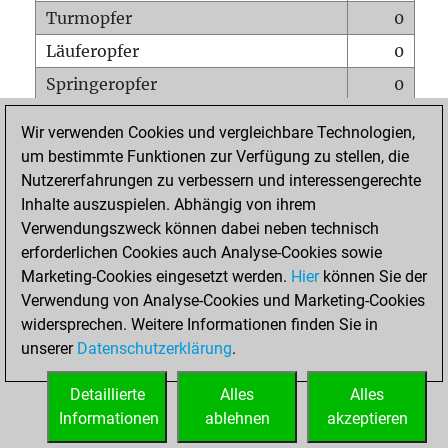
Turmopfer
0
Läuferopfer
0
Springeropfer
0
Bauernopfer
2
Wir verwenden Cookies und vergleichbare Technologien,
Matt auf vollem Brett
0
um bestimmte Funktionen zur Verfügung zu stellen, die
Nutzererfahrungen zu verbessern und interessengerechte
Bauer setzt Matt
0
Inhalte auszuspielen. Abhängig von ihrem
Erstickte Matts
0
Verwendungszweck können dabei neben technisch
Unterverwandlungen
0
erforderlichen Cookies auch Analyse-Cookies sowie
Marketing-Cookies eingesetzt werden.
Hier
können Sie der
Türme auf der siebten
0
Verwendung von Analyse-Cookies und Marketing-Cookies
widersprechen. Weitere Informationen finden Sie in
unserer
Datenschutzerklärung
.
STARTSEITE
Detaillierte
Alles
Alles
Informationen
ablehnen
akzeptieren