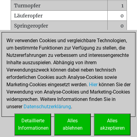
Turmopfer
1
Läuferopfer
0
Springeropfer
0
Bauernopfer
0
Wir verwenden Cookies und vergleichbare Technologien,
Matt auf vollem Brett
0
um bestimmte Funktionen zur Verfügung zu stellen, die
Nutzererfahrungen zu verbessern und interessengerechte
Bauer setzt Matt
0
Inhalte auszuspielen. Abhängig von ihrem
Erstickte Matts
0
Verwendungszweck können dabei neben technisch
Unterverwandlungen
0
erforderlichen Cookies auch Analyse-Cookies sowie
Marketing-Cookies eingesetzt werden.
Hier
können Sie der
Türme auf der siebten
0
Verwendung von Analyse-Cookies und Marketing-Cookies
widersprechen. Weitere Informationen finden Sie in
unserer
Datenschutzerklärung
.
STARTSEITE
Detaillierte
Alles
Alles
Informationen
ablehnen
akzeptieren