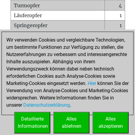
Turmopfer
4
Läuferopfer
1
Springeropfer
1
Bauernopfer
1
Wir verwenden Cookies und vergleichbare Technologien,
Matt auf vollem Brett
0
um bestimmte Funktionen zur Verfügung zu stellen, die
Nutzererfahrungen zu verbessern und interessengerechte
Bauer setzt Matt
0
Inhalte auszuspielen. Abhängig von ihrem
Erstickte Matts
0
Verwendungszweck können dabei neben technisch
Unterverwandlungen
0
erforderlichen Cookies auch Analyse-Cookies sowie
Marketing-Cookies eingesetzt werden.
Hier
können Sie der
Türme auf der siebten
1
Verwendung von Analyse-Cookies und Marketing-Cookies
widersprechen. Weitere Informationen finden Sie in
unserer
Datenschutzerklärung
.
STARTSEITE
Detaillierte
Alles
Alles
Informationen
ablehnen
akzeptieren