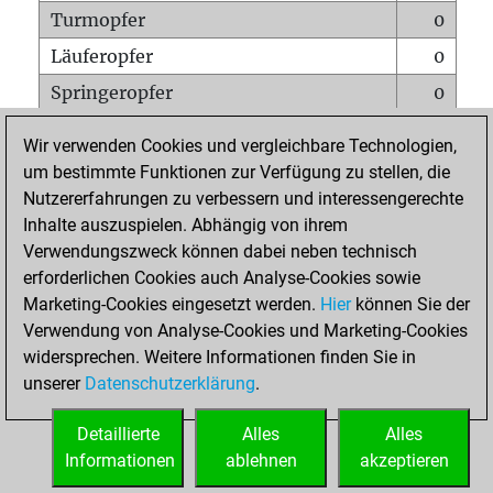
Turmopfer
0
Läuferopfer
0
Springeropfer
0
Bauernopfer
0
Wir verwenden Cookies und vergleichbare Technologien,
Matt auf vollem Brett
0
um bestimmte Funktionen zur Verfügung zu stellen, die
Nutzererfahrungen zu verbessern und interessengerechte
Bauer setzt Matt
0
Inhalte auszuspielen. Abhängig von ihrem
Erstickte Matts
0
Verwendungszweck können dabei neben technisch
Unterverwandlungen
0
erforderlichen Cookies auch Analyse-Cookies sowie
Marketing-Cookies eingesetzt werden.
Hier
können Sie der
Türme auf der siebten
0
Verwendung von Analyse-Cookies und Marketing-Cookies
widersprechen. Weitere Informationen finden Sie in
unserer
Datenschutzerklärung
.
STARTSEITE
Detaillierte
Alles
Alles
Informationen
ablehnen
akzeptieren