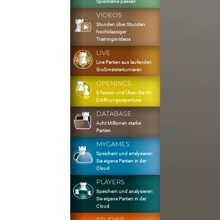
Spielstärke passen
VIDEOS
Stunden über Stunden
hochklassiger
Trainingsvideos
LIVE
Live Partien aus laufenden
Großmeisterturnieren
OPENINGS
Erfassen und Üben Sie Ihr
Eröffnungsrepertoire
DATABASE
Acht Millionen starke
Partien
MYGAMES
Speichern und analysieren
Sie eigene Partien in der
Cloud
PLAYERS
Speichern und analysieren
Sie eigene Partien in der
Cloud
STUDIES