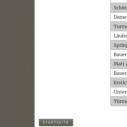
Schön
Dame
Turm
Läufe
Sprin
Bauer
Matt 
Bauer
Ersti
Unte
Türme
STARTSEITE