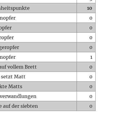
heitspunkte
10
nopfer
0
opfer
0
ropfer
0
geropfer
0
nopfer
1
auf vollem Brett
0
 setzt Matt
0
ckte Matts
0
rverwandlungen
0
 auf der siebten
0