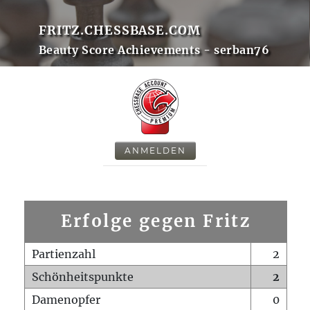
FRITZ.CHESSBASE.COM
Beauty Score Achievements - serban76
ANMELDEN
Erfolge gegen Fritz
Partienzahl
2
Schönheitspunkte
2
Damenopfer
0