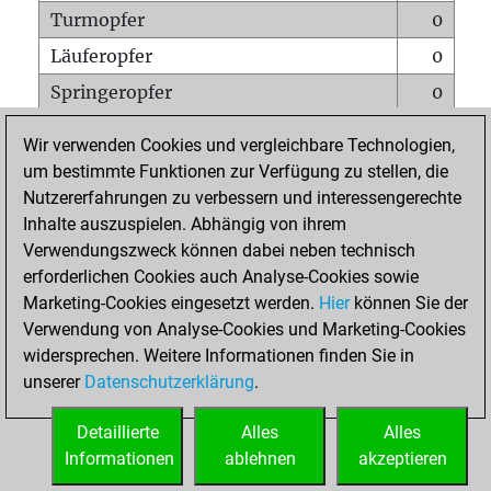
Turmopfer
0
Läuferopfer
0
Springeropfer
0
Bauernopfer
0
Wir verwenden Cookies und vergleichbare Technologien,
Matt auf vollem Brett
0
um bestimmte Funktionen zur Verfügung zu stellen, die
Nutzererfahrungen zu verbessern und interessengerechte
Bauer setzt Matt
0
Inhalte auszuspielen. Abhängig von ihrem
Erstickte Matts
0
Verwendungszweck können dabei neben technisch
Unterverwandlungen
0
erforderlichen Cookies auch Analyse-Cookies sowie
Marketing-Cookies eingesetzt werden.
Hier
können Sie der
Türme auf der siebten
0
Verwendung von Analyse-Cookies und Marketing-Cookies
widersprechen. Weitere Informationen finden Sie in
unserer
Datenschutzerklärung
.
STARTSEITE
Detaillierte
Alles
Alles
Informationen
ablehnen
akzeptieren