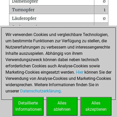
Damenopfer
0
Turmopfer
1
Läuferopfer
0
Springeropfer
0
Wir verwenden Cookies und vergleichbare Technologien,
Bauernopfer
0
um bestimmte Funktionen zur Verfügung zu stellen, die
Matt auf vollem Brett
0
Nutzererfahrungen zu verbessern und interessengerechte
Bauer setzt Matt
0
Inhalte auszuspielen. Abhängig von ihrem
Verwendungszweck können dabei neben technisch
Erstickte Matts
0
erforderlichen Cookies auch Analyse-Cookies sowie
Unterverwandlungen
0
Marketing-Cookies eingesetzt werden.
Hier
können Sie der
Verwendung von Analyse-Cookies und Marketing-Cookies
Türme auf der siebten
0
widersprechen. Weitere Informationen finden Sie in
unserer
Datenschutzerklärung
.
STARTSEITE
Detaillierte
Alles
Alles
Informationen
ablehnen
akzeptieren