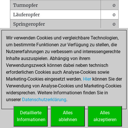
Turmopfer
0
Läuferopfer
0
Springeropfer
0
Bauernopfer
1
Wir verwenden Cookies und vergleichbare Technologien,
Matt auf vollem Brett
0
um bestimmte Funktionen zur Verfügung zu stellen, die
Nutzererfahrungen zu verbessern und interessengerechte
Bauer setzt Matt
0
Inhalte auszuspielen. Abhängig von ihrem
Erstickte Matts
0
Verwendungszweck können dabei neben technisch
Unterverwandlungen
0
erforderlichen Cookies auch Analyse-Cookies sowie
Marketing-Cookies eingesetzt werden.
Hier
können Sie der
Türme auf der siebten
0
Verwendung von Analyse-Cookies und Marketing-Cookies
widersprechen. Weitere Informationen finden Sie in
unserer
Datenschutzerklärung
.
STARTSEITE
Detaillierte
Alles
Alles
Informationen
ablehnen
akzeptieren