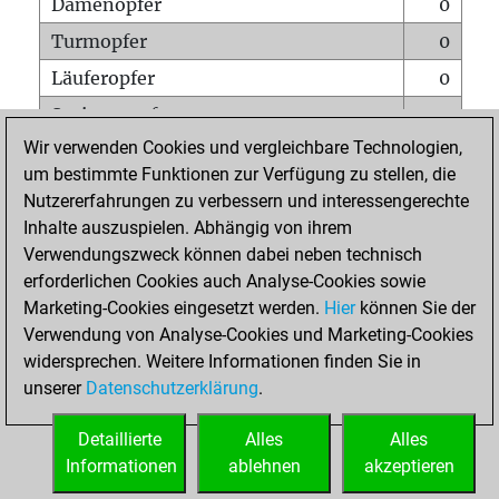
Damenopfer
0
Turmopfer
0
Läuferopfer
0
Springeropfer
1
Wir verwenden Cookies und vergleichbare Technologien,
Bauernopfer
0
um bestimmte Funktionen zur Verfügung zu stellen, die
Matt auf vollem Brett
0
Nutzererfahrungen zu verbessern und interessengerechte
Bauer setzt Matt
0
Inhalte auszuspielen. Abhängig von ihrem
Verwendungszweck können dabei neben technisch
Erstickte Matts
0
erforderlichen Cookies auch Analyse-Cookies sowie
Unterverwandlungen
0
Marketing-Cookies eingesetzt werden.
Hier
können Sie der
Verwendung von Analyse-Cookies und Marketing-Cookies
Türme auf der siebten
0
widersprechen. Weitere Informationen finden Sie in
unserer
Datenschutzerklärung
.
STARTSEITE
Detaillierte
Alles
Alles
Informationen
ablehnen
akzeptieren