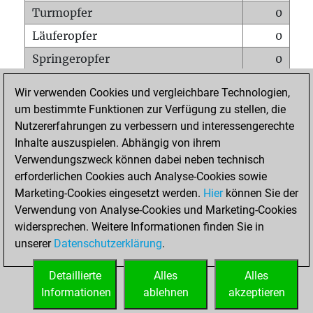
Turmopfer
0
Läuferopfer
0
Springeropfer
0
Bauernopfer
0
Wir verwenden Cookies und vergleichbare Technologien,
Matt auf vollem Brett
0
um bestimmte Funktionen zur Verfügung zu stellen, die
Nutzererfahrungen zu verbessern und interessengerechte
Bauer setzt Matt
0
Inhalte auszuspielen. Abhängig von ihrem
Erstickte Matts
0
Verwendungszweck können dabei neben technisch
Unterverwandlungen
0
erforderlichen Cookies auch Analyse-Cookies sowie
Marketing-Cookies eingesetzt werden.
Hier
können Sie der
Türme auf der siebten
0
Verwendung von Analyse-Cookies und Marketing-Cookies
widersprechen. Weitere Informationen finden Sie in
unserer
Datenschutzerklärung
.
STARTSEITE
Detaillierte
Alles
Alles
Informationen
ablehnen
akzeptieren