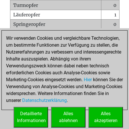
Turmopfer
0
Läuferopfer
1
Springeropfer
0
Bauernopfer
0
Wir verwenden Cookies und vergleichbare Technologien,
Matt auf vollem Brett
0
um bestimmte Funktionen zur Verfügung zu stellen, die
Nutzererfahrungen zu verbessern und interessengerechte
Bauer setzt Matt
0
Inhalte auszuspielen. Abhängig von ihrem
Erstickte Matts
0
Verwendungszweck können dabei neben technisch
Unterverwandlungen
0
erforderlichen Cookies auch Analyse-Cookies sowie
Marketing-Cookies eingesetzt werden.
Hier
können Sie der
Türme auf der siebten
0
Verwendung von Analyse-Cookies und Marketing-Cookies
widersprechen. Weitere Informationen finden Sie in
unserer
Datenschutzerklärung
.
STARTSEITE
Detaillierte
Alles
Alles
Informationen
ablehnen
akzeptieren