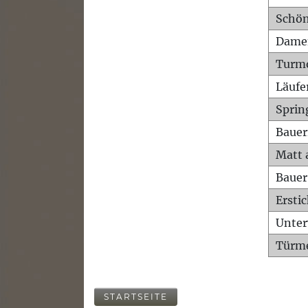
Schön
Dame
Turm
Läufe
Sprin
Bauer
Matt 
Bauer
Ersti
Unte
Türme
STARTSEITE