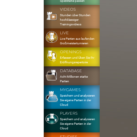
Spielstärke passen
VIDEOS
Stunden über Stunden
hochklassiger
Trainingsvideos
LIVE
Live Partien aus laufenden
Großmeisterturnieren
OPENINGS
Erfassen und Üben Sie Ihr
Eröffnungsrepertoire
DATABASE
Acht Millionen starke
Partien
MYGAMES
Speichern und analysieren
Sie eigene Partien in der
Cloud
PLAYERS
Speichern und analysieren
Sie eigene Partien in der
Cloud
STUDIES