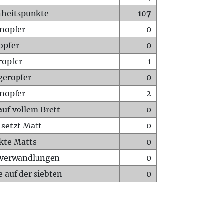
heitspunkte
107
nopfer
0
opfer
0
ropfer
1
geropfer
0
nopfer
2
auf vollem Brett
0
 setzt Matt
0
ckte Matts
0
rverwandlungen
0
 auf der siebten
0