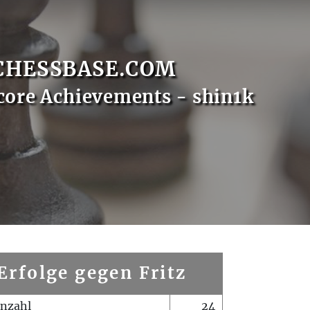
CHESSBASE.COM
core Achievements - shin1k
Erfolge gegen Fritz
enzahl
24