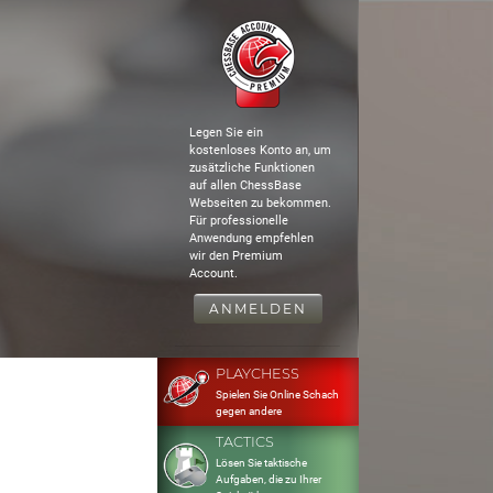
Legen Sie ein
kostenloses Konto an, um
zusätzliche Funktionen
auf allen ChessBase
Webseiten zu bekommen.
Für professionelle
Anwendung empfehlen
wir den Premium
Account.
ANMELDEN
PLAYCHESS
Spielen Sie Online Schach
gegen andere
TACTICS
Lösen Sie taktische
Aufgaben, die zu Ihrer