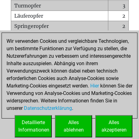
Turmopfer
3
Läuferopfer
2
Springeropfer
2
Bauernopfer
3
Wir verwenden Cookies und vergleichbare Technologien,
Matt auf vollem Brett
0
um bestimmte Funktionen zur Verfügung zu stellen, die
Nutzererfahrungen zu verbessern und interessengerechte
Bauer setzt Matt
0
Inhalte auszuspielen. Abhängig von ihrem
Erstickte Matts
0
Verwendungszweck können dabei neben technisch
Unterverwandlungen
0
erforderlichen Cookies auch Analyse-Cookies sowie
Marketing-Cookies eingesetzt werden.
Hier
können Sie der
Türme auf der siebten
0
Verwendung von Analyse-Cookies und Marketing-Cookies
widersprechen. Weitere Informationen finden Sie in
unserer
Datenschutzerklärung
.
STARTSEITE
Detaillierte
Alles
Alles
Informationen
ablehnen
akzeptieren