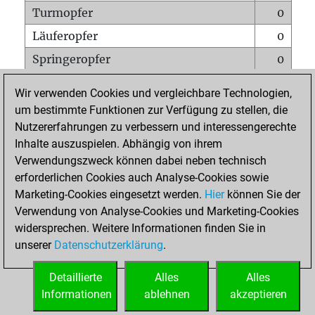
Turmopfer
0
Läuferopfer
0
Springeropfer
0
Bauernopfer
0
Wir verwenden Cookies und vergleichbare Technologien,
Matt auf vollem Brett
0
um bestimmte Funktionen zur Verfügung zu stellen, die
Nutzererfahrungen zu verbessern und interessengerechte
Bauer setzt Matt
0
Inhalte auszuspielen. Abhängig von ihrem
Erstickte Matts
0
Verwendungszweck können dabei neben technisch
Unterverwandlungen
0
erforderlichen Cookies auch Analyse-Cookies sowie
Marketing-Cookies eingesetzt werden.
Hier
können Sie der
Türme auf der siebten
0
Verwendung von Analyse-Cookies und Marketing-Cookies
widersprechen. Weitere Informationen finden Sie in
unserer
Datenschutzerklärung
.
STARTSEITE
Detaillierte
Alles
Alles
Informationen
ablehnen
akzeptieren